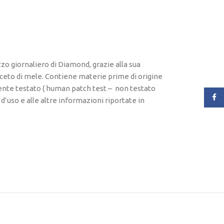
izzo giornaliero di Diamond, grazie alla sua
aceto di mele. Contiene materie prime di origine
ente testato ( human patch test – non testato
Face
 d’uso e alle altre informazioni riportate in