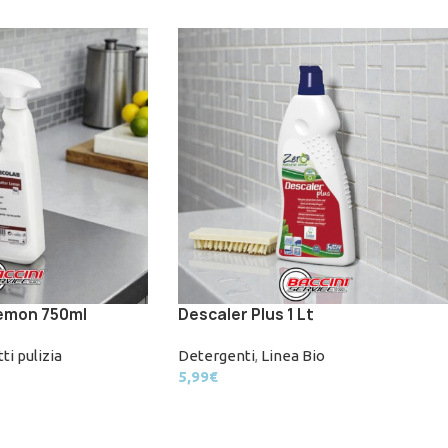
emon 750ml
Descaler Plus 1 Lt
ti pulizia
Detergenti
,
Linea Bio
5,99
€