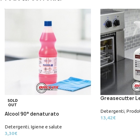
Greasecutter L
SOLD
OUT
Detergenti
,
Prodot
Alcool 90° denaturato
13,42
€
Detergenti
,
Igiene e salute
3,30
€