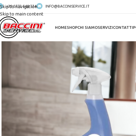
Skip to navigation
+39 0773 648 774
INFO@BACCINISERVICE.IT
Skip to main content
HOME
SHOP
CHI SIAMO
SERVIZI
CONTATTI
P