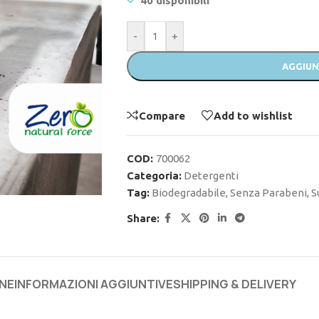
40 disponibili
-
+
AGGIUN
Compare
Add to wishlist
COD:
700062
Categoria:
Detergenti
Tag:
Biodegradabile
,
Senza Parabeni
,
S
Share:
NE
INFORMAZIONI AGGIUNTIVE
SHIPPING & DELIVERY