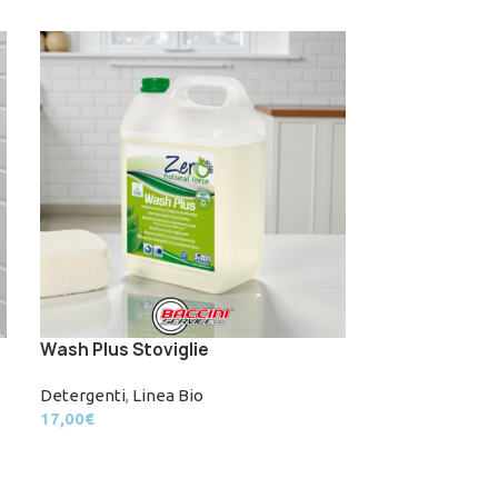
Wash Plus Stoviglie
Greascutter P
Detergenti
,
Linea Bio
Detergenti
17,00
€
70,99
€