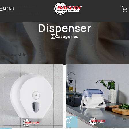
Skip to navigation
MENU
Skip to main content
Dispenser
Categories
Home
/
Dispenser
Visualizzazione di 9 risultati
Show sidebar