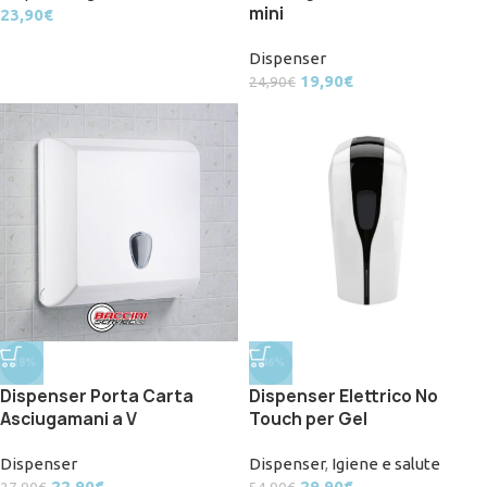
mini
23,90
€
Dispenser
19,90
€
24,90
€
-18%
-46%
Dispenser Porta Carta
Dispenser Elettrico No
Asciugamani a V
Touch per Gel
Dispenser
Dispenser
,
Igiene e salute
22,90
€
29,90
€