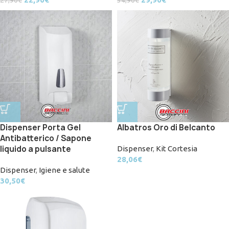
27,90
€
54,90
€
Dispenser Porta Gel
Albatros Oro di Belcanto
Antibatterico / Sapone
liquido a pulsante
Dispenser
,
Kit Cortesia
28,06
€
Dispenser
,
Igiene e salute
30,50
€