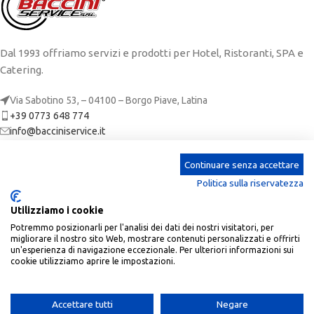
Dal 1993 offriamo servizi e prodotti per Hotel, Ristoranti, SPA e
Catering.
Via Sabotino 53, – 04100 – Borgo Piave, Latina
+39 0773 648 774
info@bacciniservice.it
ARTICOLI RECENTI
Continuare senza accettare
Politica sulla riservatezza
CATEGORIE
Utilizziamo i cookie
LINKS
Potremmo posizionarli per l'analisi dei dati dei nostri visitatori, per
migliorare il nostro sito Web, mostrare contenuti personalizzati e offrirti
ACCOUNT
un'esperienza di navigazione eccezionale. Per ulteriori informazioni sui
cookie utilizziamo aprire le impostazioni.
Baccini Service
| P.Iva: 02673650590 | REA: LT-190305 |
2023 CREATED BY
SoftPc
.
Accettare tutti
Negare