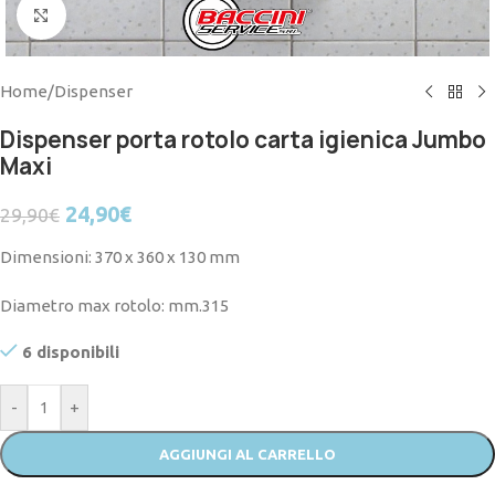
Click to enlarge
Home
/
Dispenser
Dispenser porta rotolo carta igienica Jumbo
Maxi
24,90
€
29,90
€
Dimensioni: 370 x 360 x 130 mm
Diametro max rotolo: mm.315
6 disponibili
-
+
AGGIUNGI AL CARRELLO