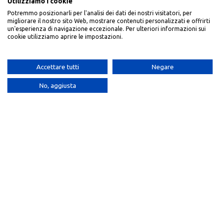
Utilizziamo i cookie
Potremmo posizionarli per l'analisi dei dati dei nostri visitatori, per
migliorare il nostro sito Web, mostrare contenuti personalizzati e offrirti
un'esperienza di navigazione eccezionale. Per ulteriori informazioni sui
cookie utilizziamo aprire le impostazioni.
Descaler Plus 1 Lt
Ray 5Kg
Accettare tutti
Negare
Detergenti
,
Linea Bio
Detergenti
5,99
€
11,60
€
No, aggiusta
Shop
Filters
Wishlist
Cart
My account
Per Vetro 750ml
Detergente Naturale Apple
5kg