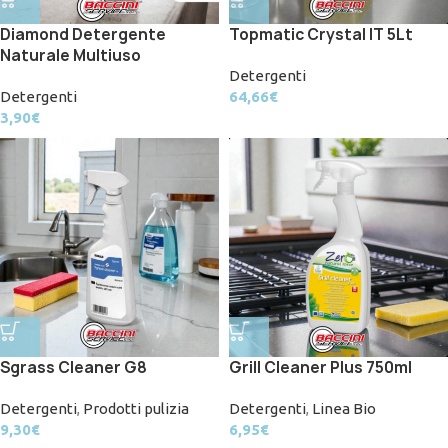
Diamond Detergente
Topmatic Crystal IT 5Lt
Naturale Multiuso
Detergenti
Detergenti
64,66
€
3,90
€
Sgrass Cleaner G8
Grill Cleaner Plus 750ml
Detergenti
,
Prodotti pulizia
Detergenti
,
Linea Bio
9,30
€
6,95
€