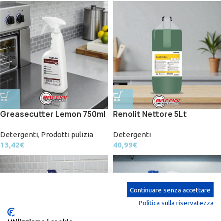
Greasecutter Lemon 750ml
Renolit Nettore 5Lt
Detergenti
,
Prodotti pulizia
Detergenti
13,42
€
40,99
€
Continuare senza accettare
Politica sulla riservatezza