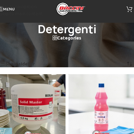
Skip to navigation
MENU
Skip to main content
Detergenti
Categories
Home
/
Detergenti
/
Pagina 2
Visualizzazione di 13-24 di 49 risultati
Show sidebar