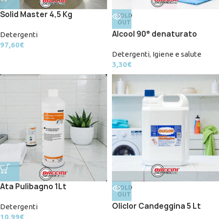
Solid Master 4,5 Kg
SOLD
OUT
Alcool 90° denaturato
Detergenti
97,60
€
Detergenti
,
Igiene e salute
3,30
€
Ata Pulibagno 1Lt
SOLD
OUT
Oliclor Candeggina 5 Lt
Detergenti
10,99
€