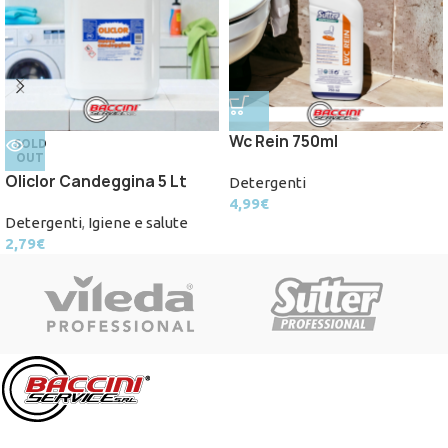
Wc Rein 750ml
SOLD
OUT
Oliclor Candeggina 5 Lt
Detergenti
4,99
€
Detergenti
,
Igiene e salute
2,79
€