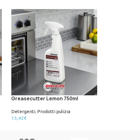
Greasecutter Lemon 750ml
Ecostov Plus
Detergenti
,
Prodotti pulizia
Detergenti
13,42
€
22,70
€