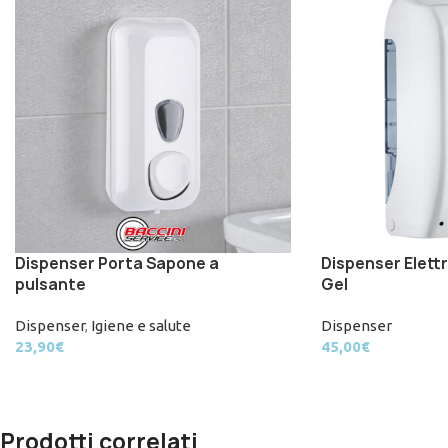
Dispenser Porta Sapone a
Dispenser Elett
pulsante
Gel
Dispenser
,
Igiene e salute
Dispenser
23,90
€
45,00
€
Prodotti correlati