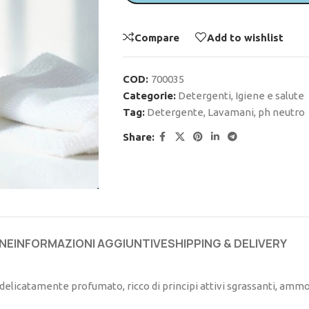
Compare
Add to wishlist
COD:
700035
Categorie:
Detergenti
,
Igiene e salute
Tag:
Detergente
,
Lavamani
,
ph neutro
Share:
NE
INFORMAZIONI AGGIUNTIVE
SHIPPING & DELIVERY
elicatamente profumato, ricco di principi attivi sgrassanti, ammo