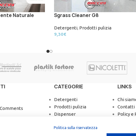
ente Naturale
Sgrass Cleaner G8
Detergenti
,
Prodotti pulizia
9,30
€
TI
CATEGORIE
LINKS
Detergenti
Chi siam
Prodotti pulizia
Contatti
 Comments
Dispenser
Policy e 
Igiene e salute
Spedizio
Politica sulla riservatezza
Take Away
Termini 
Whistle