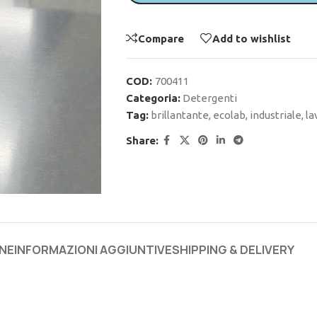
Compare
Add to wishlist
COD:
700411
Categoria:
Detergenti
Tag:
brillantante
,
ecolab
,
industriale
,
la
Share:
NE
INFORMAZIONI AGGIUNTIVE
SHIPPING & DELIVERY