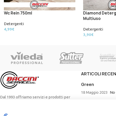
Wc Rein 750ml
Diamond Deterg
Multiuso
Detergenti
4,99
€
Detergenti
3,90
€
ARTICOLI RECEN
Green
18 Maggio 2023
No
Dal 1993 offriamo servizi e prodotti per
Hotel, Ristoranti, SPA e Catering.
Via Sabotino 53, – 04100 – Borgo Piave,