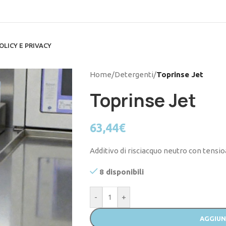
OLICY E PRIVACY
Home
/
Detergenti
/
Toprinse Jet
Toprinse Jet
63,44
€
Additivo di risciacquo neutro con tensioa
8 disponibili
-
+
AGGIUN