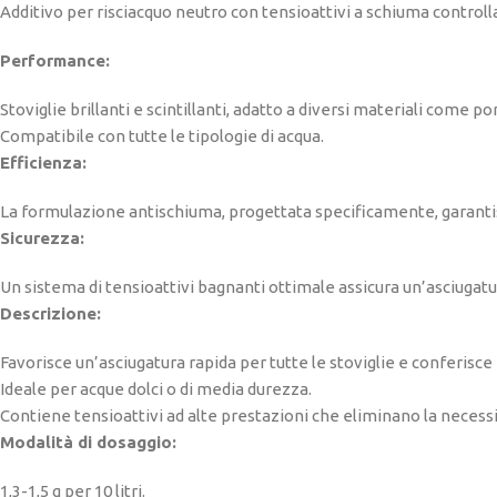
Additivo per risciacquo neutro con tensioattivi a schiuma controll
Performance:
Stoviglie brillanti e scintillanti, adatto a diversi materiali come po
Compatibile con tutte le tipologie di acqua.
Efficienza:
La formulazione antischiuma, progettata specificamente, garantisce
Sicurezza:
Un sistema di tensioattivi bagnanti ottimale assicura un’asciugatur
Descrizione:
Favorisce un’asciugatura rapida per tutte le stoviglie e conferisce b
Ideale per acque dolci o di media durezza.
Contiene tensioattivi ad alte prestazioni che eliminano la necess
Modalità di dosaggio:
1,3-1,5 g per 10 litri.