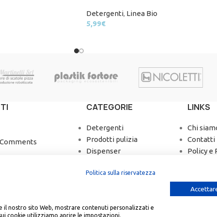
Detergenti
,
Linea Bio
5,99
€
TI
CATEGORIE
LINKS
Detergenti
Chi siam
Prodotti pulizia
Contatti
 Comments
Dispenser
Policy e 
Igiene e salute
Spedizio
Politica sulla riservatezza
Take Away
Termini 
Whistle
Accettare
are il nostro sito Web, mostrare contenuti personalizzati e
sui cookie utilizziamo aprire le impostazioni.