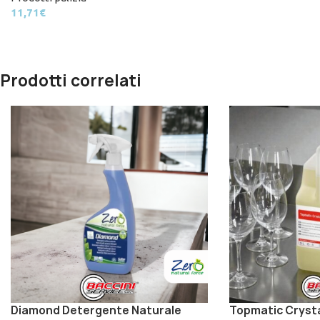
11,71
€
Prodotti correlati
Diamond Detergente Naturale
Topmatic Crysta