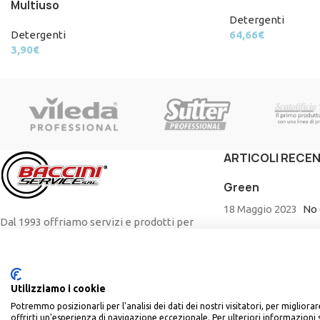
Multiuso
Detergenti
Detergenti
64,66
€
3,90
€
ARTICOLI RECEN
Green
18 Maggio 2023
No
Dal 1993 offriamo servizi e prodotti per
Hotel, Ristoranti, SPA e Catering.
Via Sabotino 53, – 04100 – Borgo Piave,
Latina
Utilizziamo i cookie
+39 0773 648 774
Potremmo posizionarli per l'analisi dei dati dei nostri visitatori, per miglior
info@bacciniservice.it
offrirti un'esperienza di navigazione eccezionale. Per ulteriori informazioni 