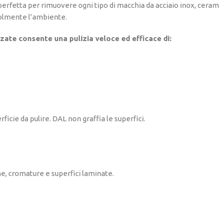
erfetta per rimuovere ogni tipo di macchia da acciaio inox, cerami
olmente l’ambiente.
zzate consente una pulizia veloce ed efficace di:
icie da pulire. DAL non graffia le superfici.
he, cromature e superfici laminate.