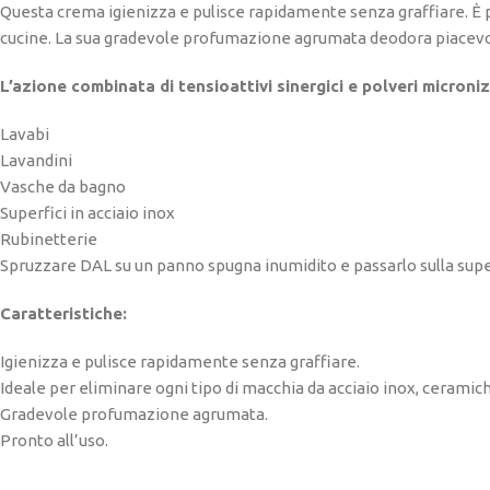
Questa crema igienizza e pulisce rapidamente senza graffiare. È p
cucine. La sua gradevole profumazione agrumata deodora piacev
L’azione combinata di tensioattivi sinergici e polveri microni
Lavabi
Lavandini
Vasche da bagno
Superfici in acciaio inox
Rubinetterie
Spruzzare DAL su un panno spugna inumidito e passarlo sulla superf
Caratteristiche:
Igienizza e pulisce rapidamente senza graffiare.
Ideale per eliminare ogni tipo di macchia da acciaio inox, ceramic
Gradevole profumazione agrumata.
Pronto all’uso.