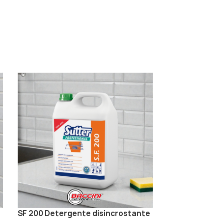
SF 200 Detergente disincrostante
Pine deterge