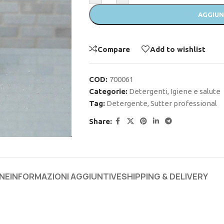
AGGIUN
Compare
Add to wishlist
COD:
700061
Categorie:
Detergenti
,
Igiene e salute
Tag:
Detergente
,
Sutter professional
Share:
NE
INFORMAZIONI AGGIUNTIVE
SHIPPING & DELIVERY