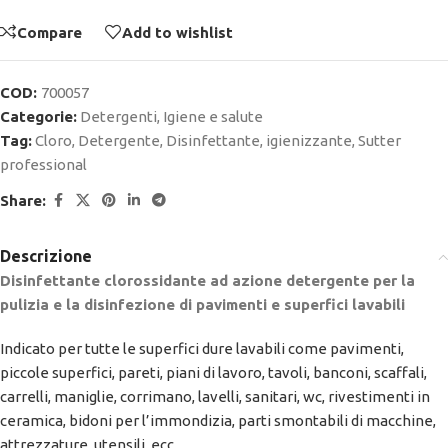
Compare
Add to wishlist
COD:
700057
Categorie:
Detergenti
,
Igiene e salute
Tag:
Cloro
,
Detergente
,
Disinfettante
,
igienizzante
,
Sutter
professional
Share:
Descrizione
Disinfettante clorossidante ad azione detergente per la
pulizia e la disinfezione di pavimenti e superfici lavabili
Indicato per tutte le superfici dure lavabili come pavimenti,
piccole superfici, pareti, piani di lavoro, tavoli, banconi, scaffali,
carrelli, maniglie, corrimano, lavelli, sanitari, wc, rivestimenti in
ceramica, bidoni per l’immondizia, parti smontabili di macchine,
attrezzature, utensili, ecc.