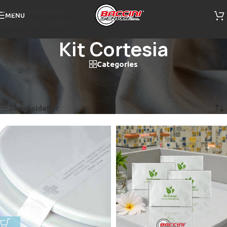
Skip to navigation
MENU
Skip to main content
Kit Cortesia
Categories
Home
/
Kit Cortesia
/
Pagina 2
Visualizzazione di 13-13 di 13 risultati
Show sidebar