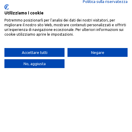
Politica sulla riservatezza
Utilizziamo i cookie
Dal 1993 offriamo servizi e prodotti per Hotel, Ristoranti, SPA e
Potremmo posizionarli per l'analisi dei dati dei nostri visitatori, per
Catering.
migliorare il nostro sito Web, mostrare contenuti personalizzati e offrirti
un'esperienza di navigazione eccezionale. Per ulteriori informazioni sui
cookie utilizziamo aprire le impostazioni.
Via Sabotino 53, – 04100 – Borgo Piave, Latina
+39 0773 648 774
info@bacciniservice.it
Accettare tutti
Negare
ARTICOLI RECENTI
No, aggiusta
CATEGORIE
Shop
Filters
Wishlist
Cart
My account
LINKS
ACCOUNT
Baccini Service
| P.Iva: 02673650590 | REA: LT-190305 |
2023 CREATED BY
SoftPc
.