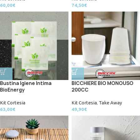
60,00
€
74,50
€
Bustina Igiene Intima
BICCHIERE BIO MONOUSO
BioEnergy
200CC
Kit Cortesia
Kit Cortesia
,
Take Away
63,00
€
49,90
€