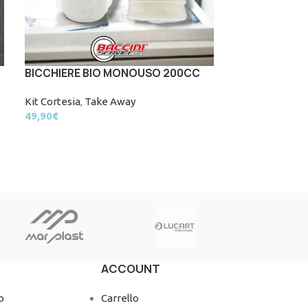
BICCHIERE BIO MONOUSO 200CC
Ciabatta Infr
Donna
Kit Cortesia
,
Take Away
49,90
€
Kit Cortesia
3,99
€
ACCOUNT
o
Carrello