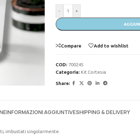
-
+
AGGIUN
Compare
Add to wishlist
COD:
700245
Categoria:
Kit Cortesia
Share:
NE
INFORMAZIONI AGGIUNTIVE
SHIPPING & DELIVERY
i, imbustati singolarmente.