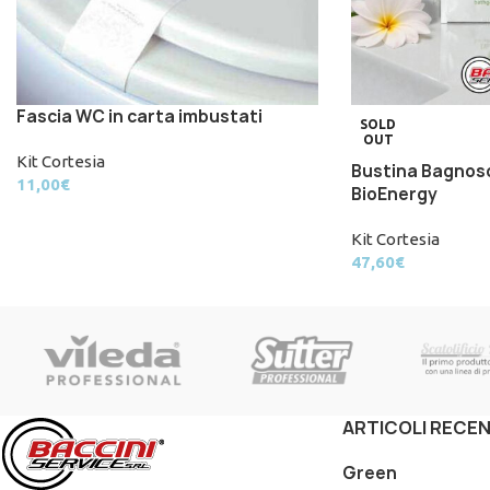
Fascia WC in carta imbustati
SOLD
OUT
Kit Cortesia
Bustina Bagno
11,00
€
BioEnergy
Kit Cortesia
47,60
€
ARTICOLI RECEN
Green