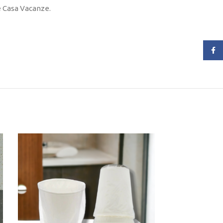
 e Casa Vacanze.
Face