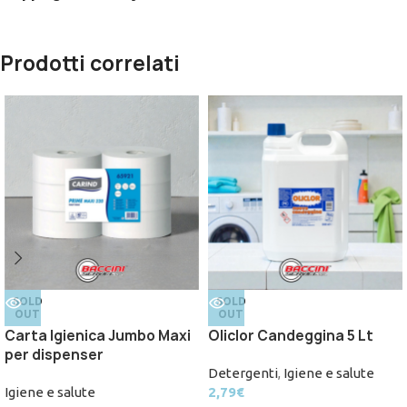
Prodotti correlati
SOLD
SOLD
OUT
OUT
Carta Igienica Jumbo Maxi
Oliclor Candeggina 5 Lt
per dispenser
Detergenti
,
Igiene e salute
Igiene e salute
2,79
€