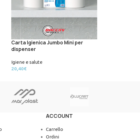
Carta Igienica Jumbo Mini per
Essence Spri
dispenser
Detergenti
,
Igi
Igiene e salute
10,85
€
20,40
€
ACCOUNT
o
Carrello
Ordini