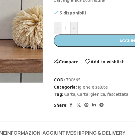
Carta Igienica EcoNatural
5 disponibili
-
+
AGGIUN
Compare
Add to wishlist
COD:
700665
Categoria:
Igiene e salute
Tag:
Carta
,
Carta Igienica
,
fascettata
Share:
NE
INFORMAZIONI AGGIUNTIVE
SHIPPING & DELIVERY