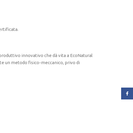
rtificata.
o produttivo innovativo che dà vita a EcoNatural
mite un metodo fisico-meccanico, privo di
Face