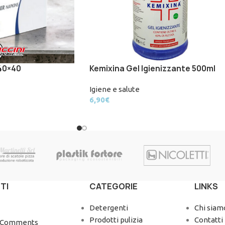
 40×40
Kemixina Gel Igienizzante 500ml
Igiene e salute
6,90
€
TI
CATEGORIE
LINKS
Detergenti
Chi siam
Prodotti pulizia
Contatti
 Comments