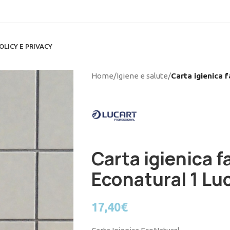
OLICY E PRIVACY
Home
/
Igiene e salute
/
Carta igienica 
Carta igienica f
Econatural 1 Lu
17,40
€