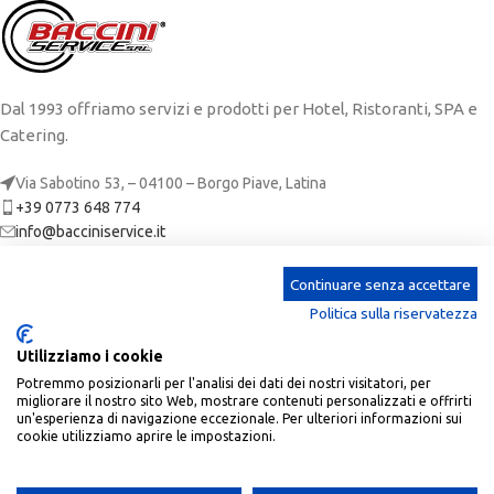
Dal 1993 offriamo servizi e prodotti per Hotel, Ristoranti, SPA e
Catering.
Via Sabotino 53, – 04100 – Borgo Piave, Latina
+39 0773 648 774
info@bacciniservice.it
ARTICOLI RECENTI
Continuare senza accettare
Politica sulla riservatezza
CATEGORIE
Utilizziamo i cookie
LINKS
Potremmo posizionarli per l'analisi dei dati dei nostri visitatori, per
migliorare il nostro sito Web, mostrare contenuti personalizzati e offrirti
ACCOUNT
un'esperienza di navigazione eccezionale. Per ulteriori informazioni sui
cookie utilizziamo aprire le impostazioni.
Baccini Service
| P.Iva: 02673650590 | REA: LT-190305 |
2023 CREATED BY
SoftPc
.