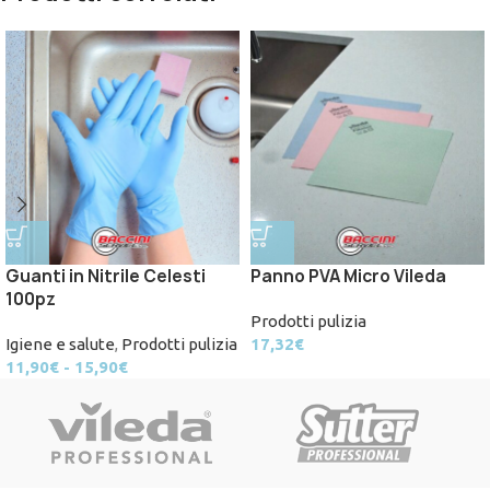
Guanti in Nitrile Celesti
Panno PVA Micro Vileda
100pz
Prodotti pulizia
Igiene e salute
,
Prodotti pulizia
17,32
€
11,90
€
-
15,90
€