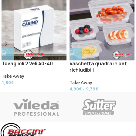
Tovaglioli 2 Veli 40×40
Vaschetta quadra in pet
richiudibili
Take Away
1,80
€
Take Away
4,90
€
-
9,79
€