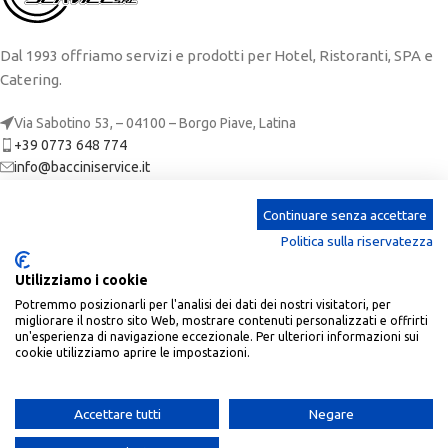
Dal 1993 offriamo servizi e prodotti per Hotel, Ristoranti, SPA e
Catering.
Via Sabotino 53, – 04100 – Borgo Piave, Latina
+39 0773 648 774
info@bacciniservice.it
ARTICOLI RECENTI
Continuare senza accettare
Politica sulla riservatezza
CATEGORIE
Utilizziamo i cookie
LINKS
Potremmo posizionarli per l'analisi dei dati dei nostri visitatori, per
migliorare il nostro sito Web, mostrare contenuti personalizzati e offrirti
ACCOUNT
un'esperienza di navigazione eccezionale. Per ulteriori informazioni sui
cookie utilizziamo aprire le impostazioni.
Baccini Service
| P.Iva: 02673650590 | REA: LT-190305 |
2023 CREATED BY
SoftPc
.
Accettare tutti
Negare