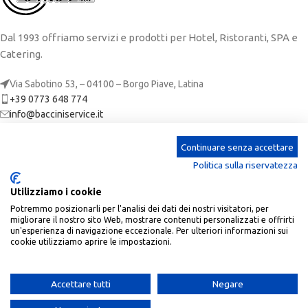
Dal 1993 offriamo servizi e prodotti per Hotel, Ristoranti, SPA e
Catering.
Via Sabotino 53, – 04100 – Borgo Piave, Latina
+39 0773 648 774
info@bacciniservice.it
ARTICOLI RECENTI
Continuare senza accettare
Politica sulla riservatezza
CATEGORIE
Utilizziamo i cookie
LINKS
Potremmo posizionarli per l'analisi dei dati dei nostri visitatori, per
migliorare il nostro sito Web, mostrare contenuti personalizzati e offrirti
ACCOUNT
un'esperienza di navigazione eccezionale. Per ulteriori informazioni sui
cookie utilizziamo aprire le impostazioni.
Baccini Service
| P.Iva: 02673650590 | REA: LT-190305 |
2023 CREATED BY
SoftPc
.
Accettare tutti
Negare