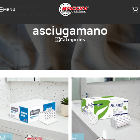
Skip to navigation
MENU
Skip to main content
asciugamano
Categories
Home
/
Prodotti taggati “asciugamano”
Visualizzazione di 2 risultati
Show sidebar