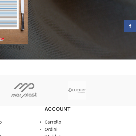
Face
are 2500pz
ACCOUNT
o
Carrello
Ordini