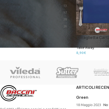
Kit Cortesia
13
Linea Bio
17
Prodotti pulizia
38
Take Away
26
Tovaglietta Cart
Take Away
8,90
€
ARTICOLI RECEN
Green
18 Maggio 2023
No