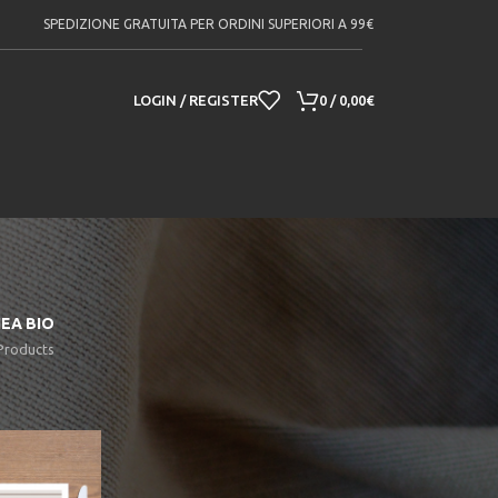
SPEDIZIONE GRATUITA PER ORDINI SUPERIORI A 99€
LOGIN / REGISTER
0
/
0,00
€
NEA BIO
Products
18
24