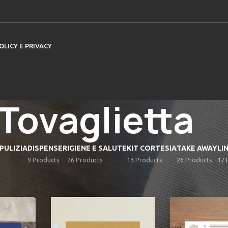
OLICY E PRIVACY
Tovaglietta
PULIZIA
DISPENSER
IGIENE E SALUTE
KIT CORTESIA
TAKE AWAY
LI
9 Products
26 Products
13 Products
26 Products
17 
ggati “Tovaglietta”
Show
9
12