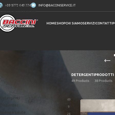
Skip to navigation
+39 0773 648 774
INFO@BACCINISERVICE.IT
Skip to main content
HOME
SHOP
CHI SIAMO
SERVIZI
CONTATTI
P
DETERGENTI
PRODOTTI 
49 Products
38 Products
CATEGORIE PRODOTTO
Home
/
Prodotti ta
Detergenti
49
Dispenser
9
Igiene e salute
26