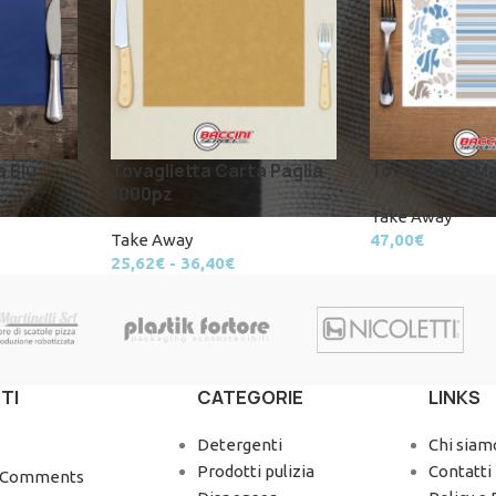
a Blu
Tovaglietta Carta Paglia
Tovaglietta M
1000pz
Take Away
Take Away
47,00
€
25,62
€
-
36,40
€
TI
CATEGORIE
LINKS
Detergenti
Chi siam
Prodotti pulizia
Contatti
 Comments