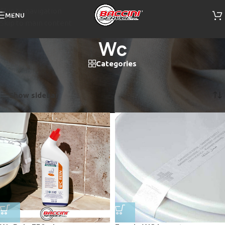
Skip to navigation
MENU
Skip to main content
Wc
Categories
Home
/
Prodotti taggati “Wc”
Visualizzazione di 2 risultati
Show sidebar