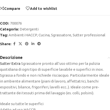
Compare
Add to wishlist
COD:
700076
Categoria:
Detergenti
Tag:
Ambienti HACCP
,
Cucina
,
Sgrassatore
,
Sutter professional
Share:
Descrizione
Sutter Extra
Sgrassatore pronto all’uso ottimo per la pulizia
quotidiana di ogni tipo di superficie lavabile e superfici in inox.
Sgrassa a fondo e non richiede risciacquo. Particolarmente ideale
in ambiente alimentare (piani di lavoro, affettatrici, banchi
espositivi, bilance, frigoriferi, lavelli ecc..). Ideale come pre-
trattante dei tessuti prima del lavaggio (es. colli, polsini).
Ideale su tutte le superfici
Adatto ad uso HACCP