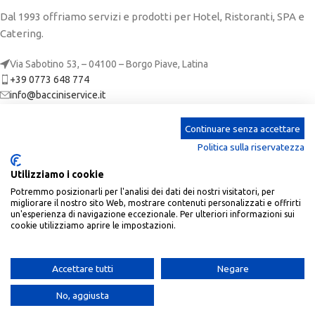
Dal 1993 offriamo servizi e prodotti per Hotel, Ristoranti, SPA e
Catering.
Via Sabotino 53, – 04100 – Borgo Piave, Latina
+39 0773 648 774
info@bacciniservice.it
ARTICOLI RECENTI
Continuare senza accettare
Politica sulla riservatezza
CATEGORIE
Utilizziamo i cookie
LINKS
Potremmo posizionarli per l'analisi dei dati dei nostri visitatori, per
migliorare il nostro sito Web, mostrare contenuti personalizzati e offrirti
ACCOUNT
un'esperienza di navigazione eccezionale. Per ulteriori informazioni sui
cookie utilizziamo aprire le impostazioni.
Baccini Service
| P.Iva: 02673650590 | REA: LT-190305 |
2023 CREATED BY
SoftPc
.
Accettare tutti
Negare
No, aggiusta
Shop
Wishlist
Cart
My account