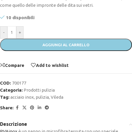
come quello delle impronte delle dita sui vetri.
10 disponibili
-
+
AGGIUNGI AL CARRELLO
Compare
Add to wishlist
COD:
700177
Categoria:
Prodotti pulizia
Tag:
acciaio inox
,
pulizia
,
Vileda
Share:
Descrizione
PVAinox
è un panno in microfibra tessuta con uno speciale