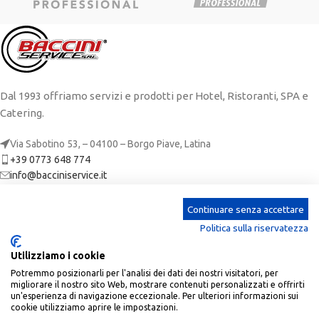
Dal 1993 offriamo servizi e prodotti per Hotel, Ristoranti, SPA e
Catering.
Via Sabotino 53, – 04100 – Borgo Piave, Latina
+39 0773 648 774
info@bacciniservice.it
ARTICOLI RECENTI
Continuare senza accettare
Politica sulla riservatezza
CATEGORIE
Utilizziamo i cookie
LINKS
Potremmo posizionarli per l'analisi dei dati dei nostri visitatori, per
migliorare il nostro sito Web, mostrare contenuti personalizzati e offrirti
ACCOUNT
un'esperienza di navigazione eccezionale. Per ulteriori informazioni sui
cookie utilizziamo aprire le impostazioni.
Baccini Service
| P.Iva: 02673650590 | REA: LT-190305 |
2023 CREATED BY