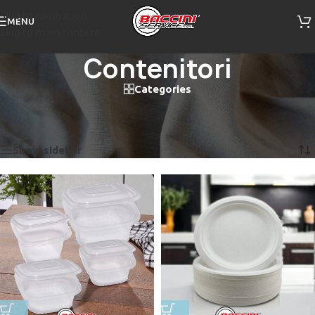
Skip to navigation
MENU
Skip to main content
Contenitori
Categories
Home
/
Prodotti taggati “Contenitori”
Visualizzazione di 6 risultati
Show sidebar