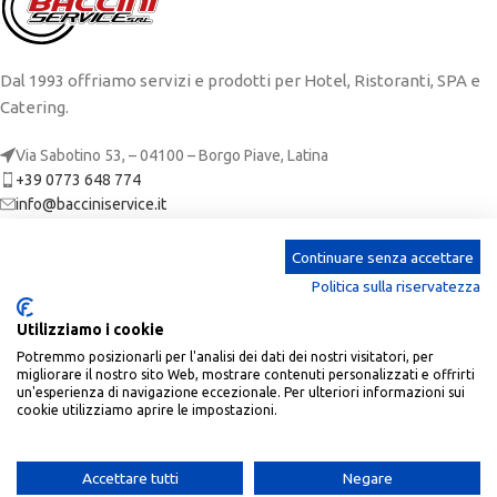
Dal 1993 offriamo servizi e prodotti per Hotel, Ristoranti, SPA e
Catering.
Via Sabotino 53, – 04100 – Borgo Piave, Latina
+39 0773 648 774
info@bacciniservice.it
ARTICOLI RECENTI
Continuare senza accettare
Politica sulla riservatezza
CATEGORIE
Utilizziamo i cookie
LINKS
Potremmo posizionarli per l'analisi dei dati dei nostri visitatori, per
migliorare il nostro sito Web, mostrare contenuti personalizzati e offrirti
ACCOUNT
un'esperienza di navigazione eccezionale. Per ulteriori informazioni sui
cookie utilizziamo aprire le impostazioni.
Baccini Service
| P.Iva: 02673650590 | REA: LT-190305 |
2023 CREATED BY
SoftPc
.
Accettare tutti
Negare