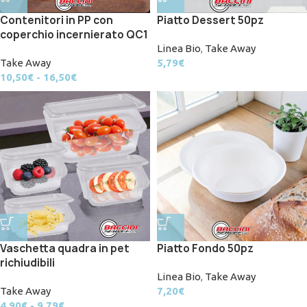
Contenitori in PP con
Piatto Dessert 50pz
coperchio incernierato QC1
Linea Bio
,
Take Away
Take Away
5,79
€
10,50
€
-
16,50
€
Vaschetta quadra in pet
Piatto Fondo 50pz
richiudibili
Linea Bio
,
Take Away
Take Away
7,20
€
4,90
€
-
9,79
€