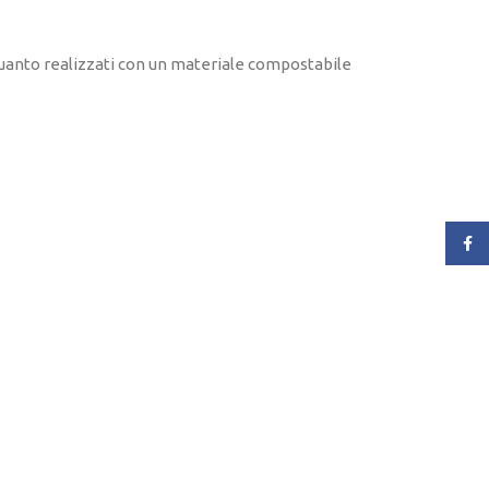
n quanto realizzati con un materiale compostabile
Face