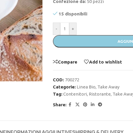
Confezione da:
50 pezzi
15 disponibili
-
+
AGGIUN
Compare
Add to wishlist
COD:
700272
Categorie:
Linea Bio
,
Take Away
Tag:
Contenitori
,
Ristorante
,
Take Awa
Share:
NE
INFORMAZIONI AGGIUNTIVE
SHIPPING & DELIVERY