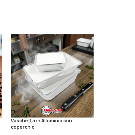
Vaschetta in Alluminio con
Tovaglietta C
coperchio
Take Away