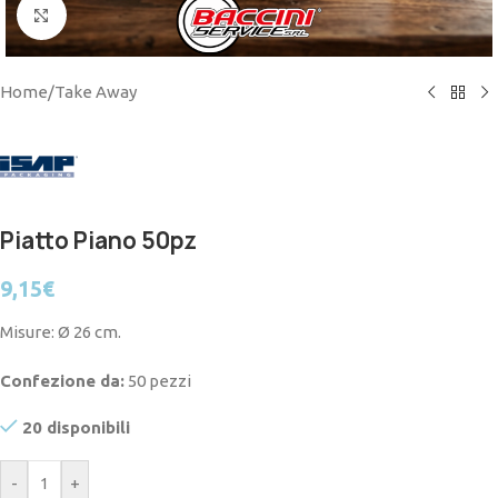
Click to enlarge
Home
/
Take Away
Piatto Piano 50pz
9,15
€
Misure: Ø 26 cm.
Confezione da:
50 pezzi
20 disponibili
-
+