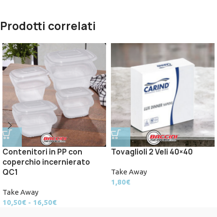
Prodotti correlati
Contenitori in PP con
Tovaglioli 2 Veli 40×40
coperchio incernierato
QC1
Take Away
1,80
€
Take Away
10,50
€
-
16,50
€