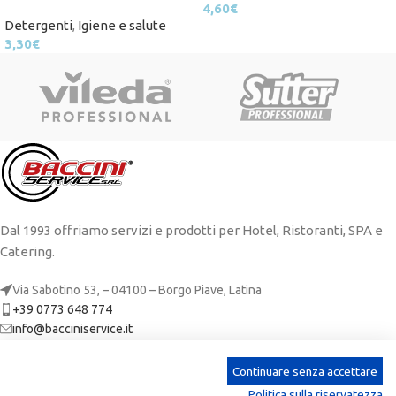
4,60
€
Detergenti
,
Igiene e salute
3,30
€
Dal 1993 offriamo servizi e prodotti per Hotel, Ristoranti, SPA e
Catering.
Via Sabotino 53, – 04100 – Borgo Piave, Latina
+39 0773 648 774
info@bacciniservice.it
ARTICOLI RECENTI
Continuare senza accettare
Politica sulla riservatezza